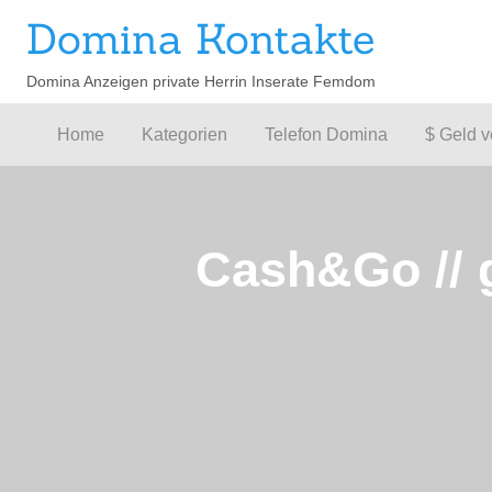
Domina Kontakte
Domina Anzeigen private Herrin Inserate Femdom
$ Geld
efon
verdienen
Home
Kategorien
Telefon Domina
$ Geld v
mina
$
Cash&Go // g