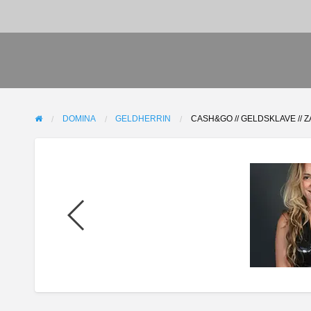
DOMINA
GELDHERRIN
CASH&GO // GELDSKLAVE //