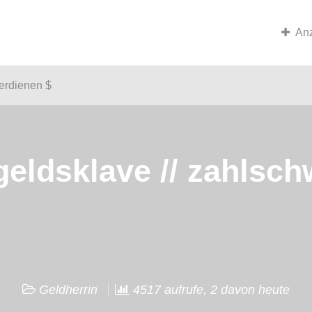
An
erdienen $
eldsklave // zahlsc
Geldherrin
4517 aufrufe, 2 davon heute