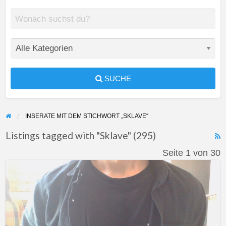
SUCHE
INSERATE MIT DEM STICHWORT „SKLAVE“
Listings tagged with "Sklave" (295)
F
Seite 1 von 30
f
Suche
a
Herrin
t
S