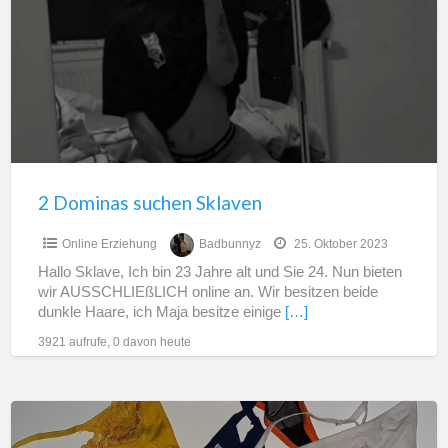
suchen
Sklaven
2 Dominas suchen Sklaven
Online Erziehung
Badbunnyz
25. Oktober 2023
Hallo Sklave, Ich bin 23 Jahre alt und Sie 24. Nun bieten
wir AUSSCHLIEßLICH online an. Wir besitzen beide
dunkle Haare, ich Maja besitze einige
[…]
3921 aufrufe, 0 davon heute
Getragene
Slips