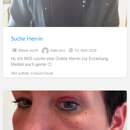
Suche Herrin
Sklave sucht
mats.lenz
23. April 2026
Hi, ich M25 suche eine Online Herrin zur Erziehung.
Meldet euch gerne 🙂
364 aufrufe, 0 davon heute
Geldherrin
hat
Plätze
frei
für