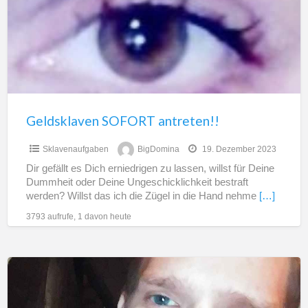
Geldsklaven SOFORT antreten!!
Sklavenaufgaben
BigDomina
19. Dezember 2023
Dir gefällt es Dich erniedrigen zu lassen, willst für Deine
Dummheit oder Deine Ungeschicklichkeit bestraft
werden? Willst das ich die Zügel in die Hand nehme
[…]
3793 aufrufe, 1 davon heute
Suche
eine
Herrin,