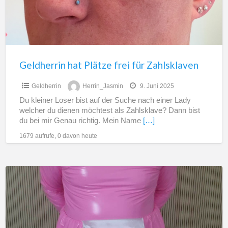
Zahlsklaven
Geldherrin hat Plätze frei für Zahlsklaven
Geldherrin
Herrin_Jasmin
9. Juni 2025
Du kleiner Loser bist auf der Suche nach einer Lady
welcher du dienen möchtest als Zahlsklave? Dann bist
du bei mir Genau richtig. Mein Name
[…]
1679 aufrufe, 0 davon heute
Eine
Beziehung
als
Sklave
/Sissy/