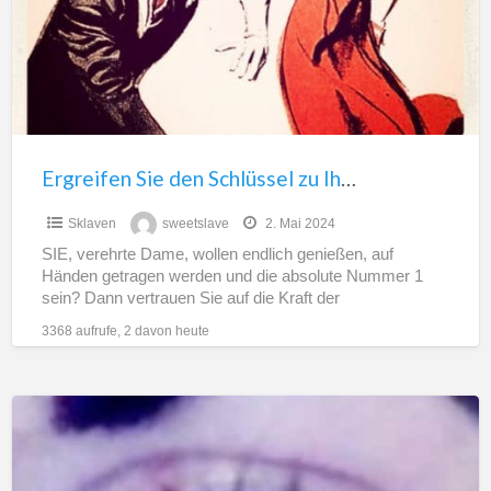
zu
Ihrem
Glück,
Mylady!
Ergreifen Sie den Schlüssel zu Ihrem Glück, Mylady!
€0,00
Sklaven
sweetslave
2. Mai 2024
SIE, verehrte Dame, wollen endlich genießen, auf
Händen getragen werden und die absolute Nummer 1
sein? Dann vertrauen Sie auf die Kraft der
Keuschhaltung. Ein
[…]
3368 aufrufe, 2 davon heute
Geldsklaven
SOFORT
antreten!!