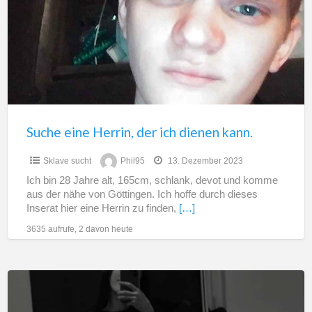
der
ich
dienen
kann.
Suche eine Herrin, der ich dienen kann.
Sklave sucht
Phil95
13. Dezember 2023
Ich bin 28 Jahre alt, 165cm, schlank, devot und komme
aus der nähe von Göttingen. Ich hoffe durch dieses
Inserat hier eine Herrin zu finden,
[…]
3635 aufrufe, 2 davon heute
2
Dominas