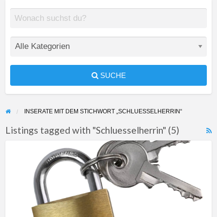
SUCHE
INSERATE MIT DEM STICHWORT „SCHLUESSELHERRIN“
Listings tagged with "Schluesselherrin" (5)
F
Suche
f
nach
a
langfristiger
t
Keuschhaltung
S