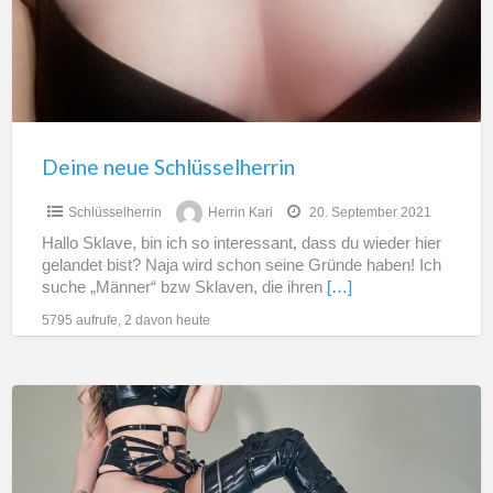
Deine neue Schlüsselherrin
Schlüsselherrin
Herrin Kari
20. September 2021
Hallo Sklave, bin ich so interessant, dass du wieder hier
gelandet bist? Naja wird schon seine Gründe haben! Ich
suche „Männer“ bzw Sklaven, die ihren
[…]
5795 aufrufe, 2 davon heute
Keuschhaltung
ONLINE
und
REAL