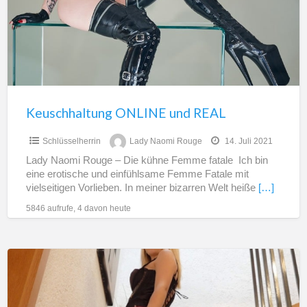
Keuschhaltung ONLINE und REAL
Schlüsselherrin
Lady Naomi Rouge
14. Juli 2021
Lady Naomi Rouge – Die kühne Femme fatale ​ Ich bin
eine erotische und einfühlsame Femme Fatale mit
vielseitigen Vorlieben. In meiner bizarren Welt heiße
[…]
5846 aufrufe, 4 davon heute
Dein
letztes
Mal…