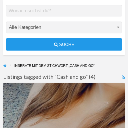
SUCHE
INSERATE MIT DEM STICHWORT „CASH AND GO“
Listings tagged with "Cash and go" (4)
F
Realer
f
Zahlsklave
a
t
C
a