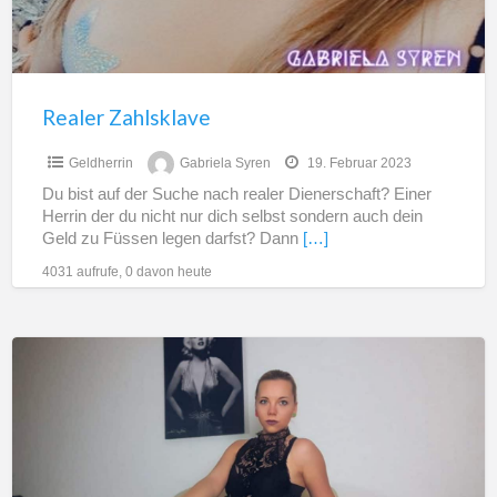
g
Realer Zahlsklave
Geldherrin
Gabriela Syren
19. Februar 2023
Du bist auf der Suche nach realer Dienerschaft? Einer
Herrin der du nicht nur dich selbst sondern auch dein
Geld zu Füssen legen darfst? Dann
[…]
4031 aufrufe, 0 davon heute
reale
Demütigung/Erziehung